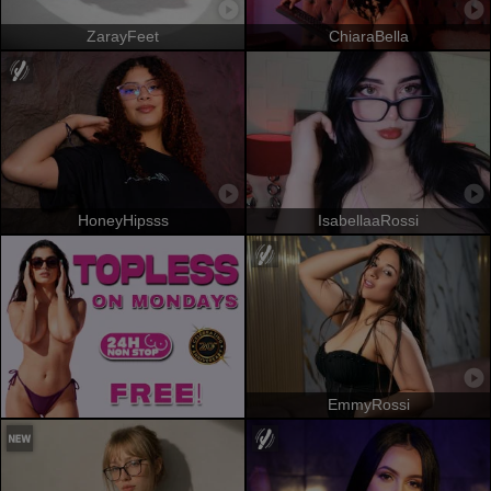
ZarayFeet
ChiaraBella
HoneyHipsss
IsabellaaRossi
EmmyRossi