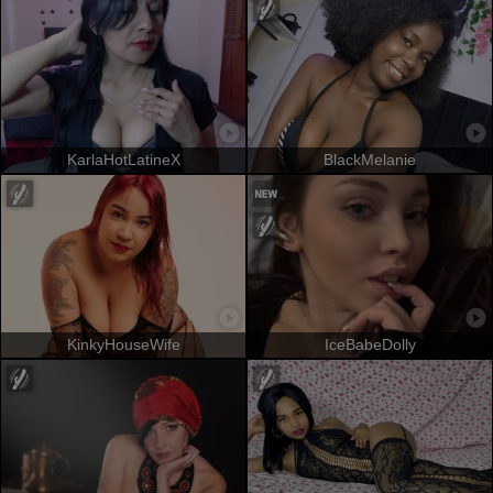
KarlaHotLatineX
BlackMelanie
KinkyHouseWife
IceBabeDolly