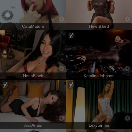
CataMature
HelenHard
NenaBlack
KatalinaJohnson
AnaAnais
LexySinner