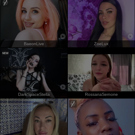
BaeonLive
ZoeLux
DarkSpaceStella
RossanaSemone