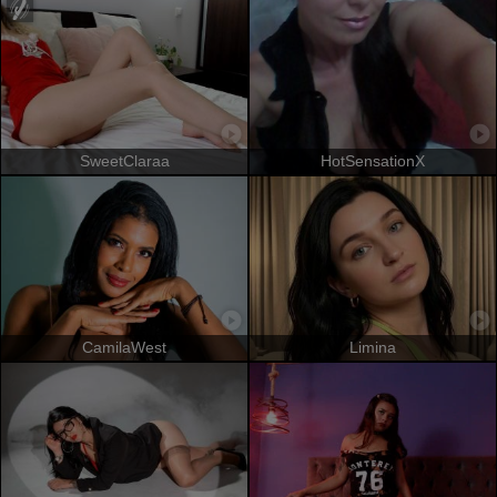
SweetClaraa
HotSensationX
CamilaWest
Limina