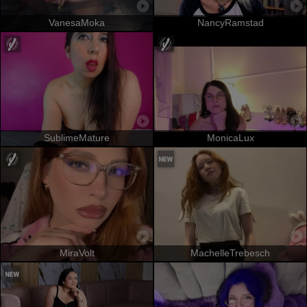
VanesaMoka
NancyRamstad
SublimeMature
MonicaLux
MiraVolt
MachelleTrebesch