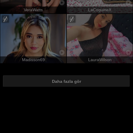
VeraWatts
LaCoquineX
Madisson69
LauraWilson
Daha fazla gör