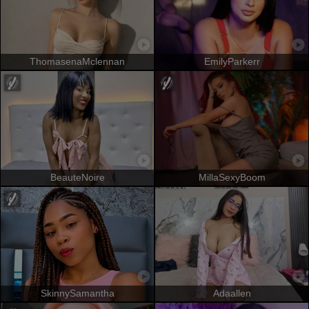
ThomasenaMclennan
EmilyParkerr
BeauteNoire
MillaSexyBoom
SkinnySamantha
Adaallen