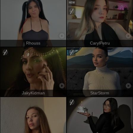
Rhouss
CarylPetru
JakyKidman
StarStorm