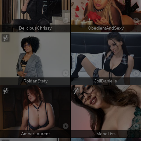
DeliciousChrissy
ObedientAndSexy
RoldanStefy
JoliDanielle
AmberLaurent
MonaLiss