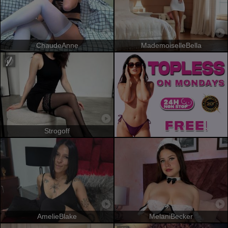
ChaudeAnne
MademoiselleBella
Strogoff
AmelieBlake
MelaniBecker