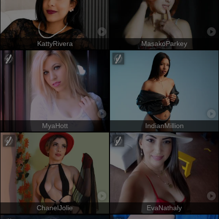
KattyRivera
MasakoParkey
MyaHott
IndianMillion
ChanelJolie
EvaNathaly