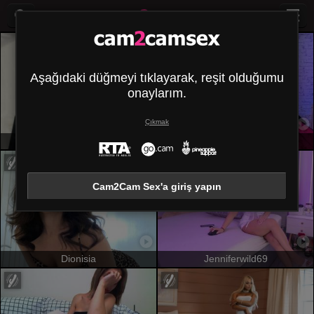
Aşağıdaki düğmeyi tıklayarak, reşit olduğumu
onaylarım.
Çıkmak
KatarinaNovak
LilithAmoth
Cam2Cam Sex'a giriş yapın
Dionisia
Jenniferwild69