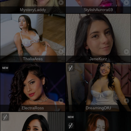
MysteryLaddy
StylishAurora69
ThaliaAres
JeneKurz
ElectraRoss
DreamingOfU