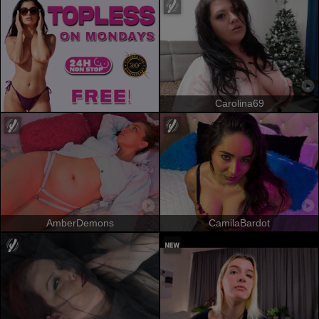
Carolina69
AmberDemons
CamilaBardot