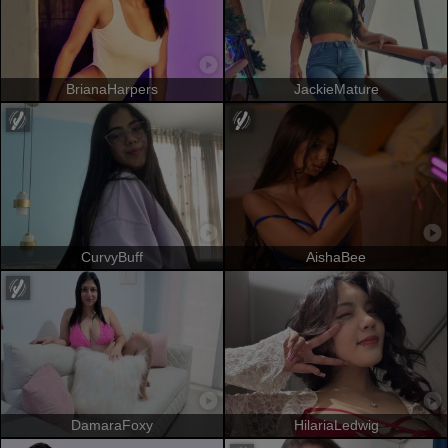
BrianaHarpers
JackieMature
CurvyBuff
AishaBee
DamaraFoxy
HilariaLedwig