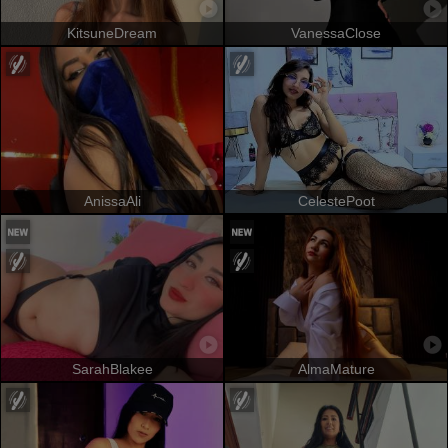
KitsuneDream
VanessaClose
AnissaAli
CelestePoot
SarahBlakee
AlmaMature