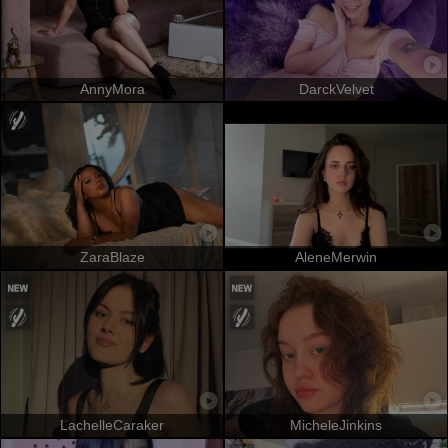
AnnyMora
DarckVelvet
ZaraBlaze
AleneMerwin
LachelleCaraker
MicheleJinkins