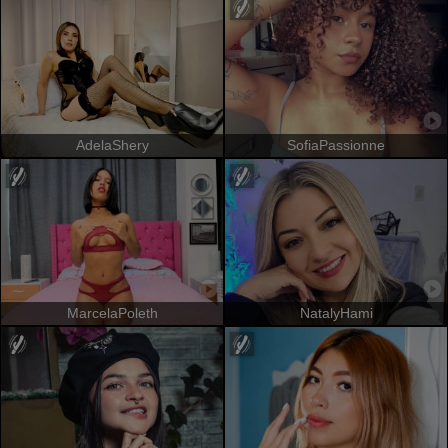
AdelaShery
SofiaPassionne
MarcelaPoleth
NatalyHami