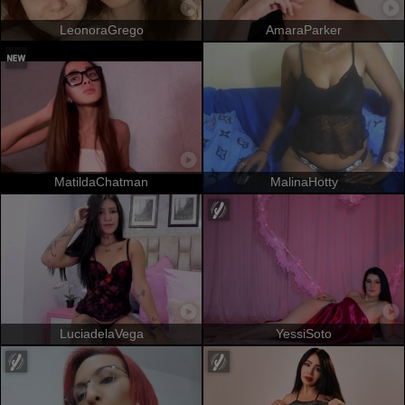
LeonoraGrego
AmaraParker
MatildaChatman
MalinaHotty
LuciadelaVega
YessiSoto