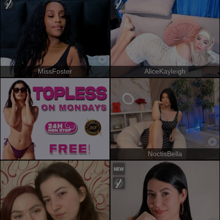
MissFoster
AliceKayleigh
NoctisBella