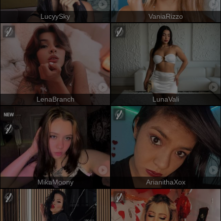
LucyySky
VaniaRizzo
LenaBranch
LunaVali
MikaMoony
ArianithaXox